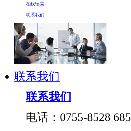
在线留言
联系我们
联系我们
联系我们
电话：0755-8528 685