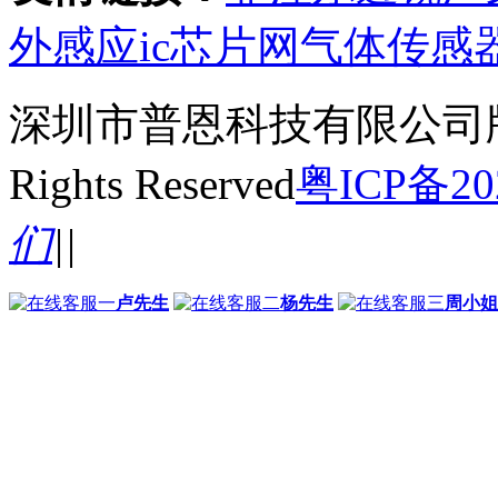
外感应ic芯片网
气体传感
深圳市普恩科技有限公司
Rights Reserved
粤ICP备20
们
|
|
卢先生
杨先生
周小姐