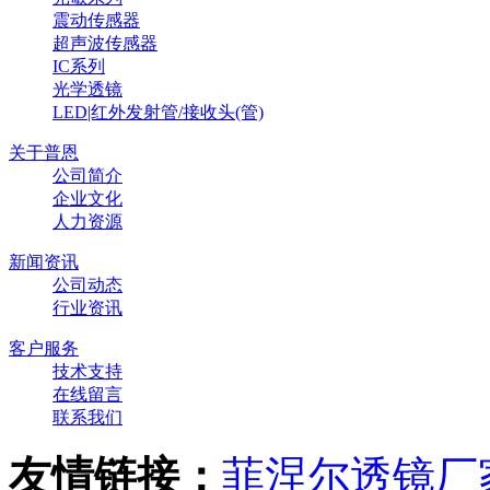
震动传感器
超声波传感器
IC系列
光学透镜
LED|红外发射管/接收头(管)
关于普恩
公司简介
企业文化
人力资源
新闻资讯
公司动态
行业资讯
客户服务
技术支持
在线留言
联系我们
友情链接：
菲涅尔透镜厂