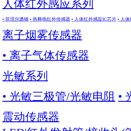
人体红外感应系列
• 菲涅尔透镜
• 热释电红外传感器
• 人体红外感应IC芯片
• 人
离子烟雾传感器
• 离子气体传感器
光敏系列
• 光敏三极管/光敏电阻
•
震动传感器