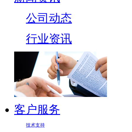
公司动态
行业资讯
客户服务
技术支持