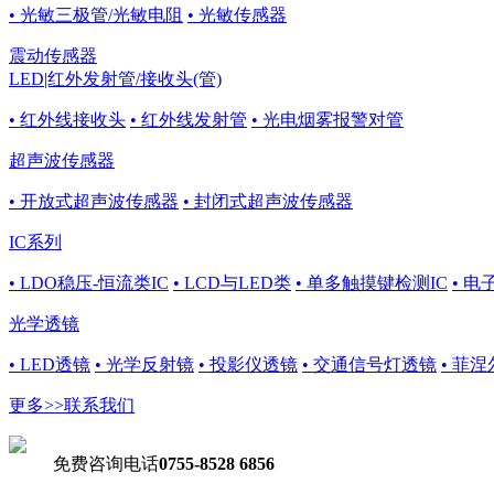
• 光敏三极管/光敏电阻
• 光敏传感器
震动传感器
LED|红外发射管/接收头(管)
• 红外线接收头
• 红外线发射管
• 光电烟雾报警对管
超声波传感器
• 开放式超声波传感器
• 封闭式超声波传感器
IC系列
• LDO稳压-恒流类IC
• LCD与LED类
• 单多触摸键检测IC
• 电
光学透镜
• LED透镜
• 光学反射镜
• 投影仪透镜
• 交通信号灯透镜
• 菲
更多>>
联系我们
免费咨询电话
0755-8528 6856