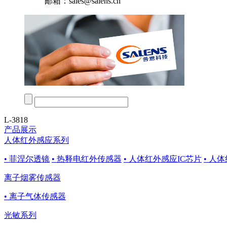
邮箱：sales@salens.cn
L-3818
产品展示
人体红外感应系列
• 菲涅尔透镜
• 热释电红外传感器
• 人体红外感应IC芯片
• 人
离子烟雾传感器
• 离子气体传感器
光敏系列