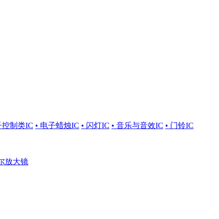
子控制类IC
• 电子蜡烛IC
• 闪灯IC
• 音乐与音效IC
• 门铃IC
涅尔放大镜