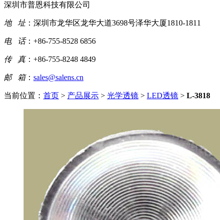
深圳市普恩科技有限公司
地 址
：深圳市龙华区龙华大道3698号泽华大厦1810-1811
电 话
：+86-755-8528 6856
传 真
：+86-755-8248 4849
邮 箱
：
sales@salens.cn
当前位置：
首页
>
产品展示
>
光学透镜
>
LED透镜
>
L-3818