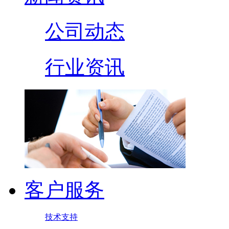
公司动态
行业资讯
客户服务
技术支持