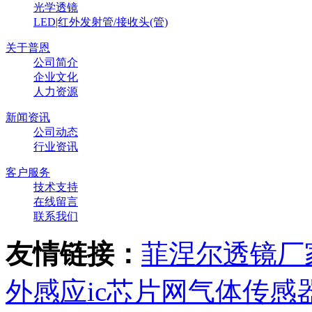
光学透镜
LED|红外发射管/接收头(管)
关于普恩
公司简介
企业文化
人力资源
新闻资讯
公司动态
行业资讯
客户服务
技术支持
在线留言
联系我们
友情链接：
菲涅尔透镜厂
外感应ic芯片网
气体传感