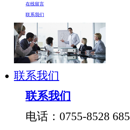
在线留言
联系我们
联系我们
联系我们
电话：0755-8528 685