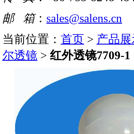
邮 箱
：
sales@salens.cn
当前位置：
首页
>
产品展
尔透镜
>
红外透镜7709-