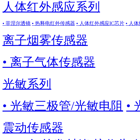
人体红外感应系列
• 菲涅尔透镜
• 热释电红外传感器
• 人体红外感应IC芯片
• 人
离子烟雾传感器
• 离子气体传感器
光敏系列
• 光敏三极管/光敏电阻
•
震动传感器